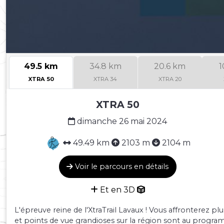
49.5 km
34.8 km
20.6 km
1
XTRA 50
XTRA 34
XTRA 20
XTRA 50
dimanche 26 mai 2024
49.49 km
2103 m
2104 m
Voir le parcours en détails
Et en 3D
L'épreuve reine de l'XtraTrail Lavaux ! Vous affronterez p
et points de vue grandioses sur la région sont au progra