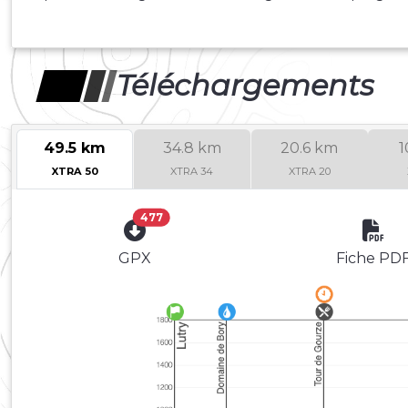
Téléchargements
49.5 km
34.8 km
20.6 km
1
XTRA 50
XTRA 34
XTRA 20
477
GPX
Fiche PD