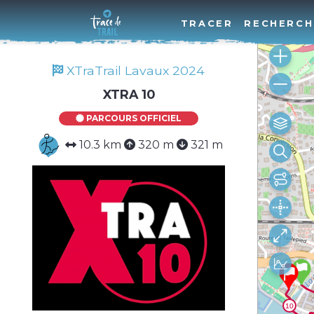
TRACER
RECHERCH
XTraTrail Lavaux 2024
XTRA 10
PARCOURS OFFICIEL
10.3 km
320 m
321 m