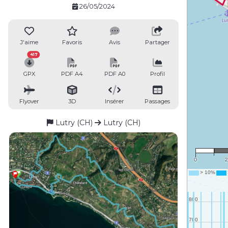
26/05/2024
J'aime
Favoris
Avis
Partager
417
GPX
PDF A4
PDF A0
Profil
Flyover
3D
Insérer
Passages
Lutry (CH)
Lutry (CH)
1 
0