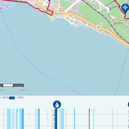
: 12,129
250 m
500 m