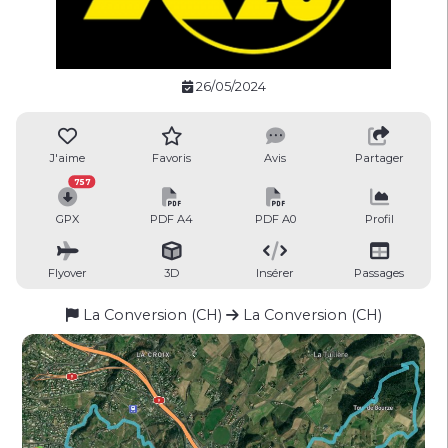
26/05/2024
J'aime
Favoris
Avis
Partager
757
GPX
PDF A4
PDF A0
Profil
Flyover
3D
Insérer
Passages
La Conversion (CH)
La Conversion (CH)