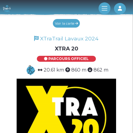
Log 
Voir la carte
XTraTrail Lavaux 2024
XTRA 20
PARCOURS OFFICIEL
20.61 km
860 m
862 m