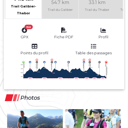
54.7 km
33.1 km
2
Trail Galibier-
Trail du Galibier
Trail du Thabor
Trail
Thabor
150
GPX
Fiche PDF
Profil
Points du profil
Table des passages
Photos