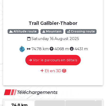
Trail Galibier-Thabor
Altitude route
Mountain
Crossing route
Saturday 16 August 2025
74.78 km
4068 m
4431 m
Voir le parcours en détails
Et en 3D
Téléchargements
74.8 km