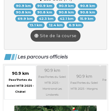
90.9 km
90.9 km
90.9 km
90.8 km
90.8 km
90.8 km
90.8 km
90.8 km
69.9 km
42.3 km
42.1 km
15.9 km
13.1 km
12.4 km
6.9 km
Site de la course
Les parcours officiels
90.9 km
90.9 km
9
90.9 km
Pass'Portes du Soleil
Pass'Portes du
Pass'P
MTB 2025 -
Pass'Portes du Soleil
Soleil MTB 2025 -
M
Montriond-Les
MTB 2025 - Morgins
Châtel
C
Lindarets