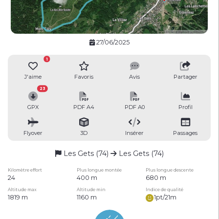
27/06/2025
1
J'aime
Favoris
Avis
Partager
23
GPX
PDF A4
PDF A0
Profil
Flyover
3D
Insérer
Passages
Les Gets (74)
Les Gets (74)
Kilomètre effort
Plus longue montée
Plus longue descente
24
400 m
680 m
Altitude max
Altitude min
Indice de qualité
1819 m
1160 m
1pt/21m