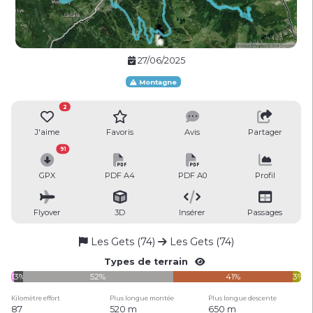
27/06/2025
Montagne
2
J'aime
Favoris
Avis
Partager
91
GPX
PDF A4
PDF A0
Profil
Flyover
3D
Insérer
Passages
Les Gets (74)
Les Gets (74)
Types de terrain
1%
3%
52%
41%
3%
Kilomètre effort
Plus longue montée
Plus longue descente
87
520 m
650 m