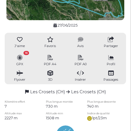
27/06/2025
J'aime
Favoris
Avis
Partager
16
GPX
PDF A4
PDF A0
Profil
Flyover
3D
Insérer
Passages
Les Crosets (CH)
Les Crosets (CH)
Kilomètre effort
Plus longue montée
Plus longue descente
7
730 m
740 m
Altitude max
Altitude min
Indice de qualité
2227 m
1508 m
1pt/23m