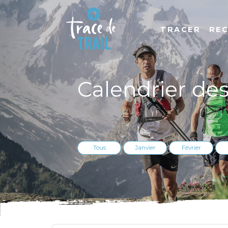
TRACER
RE
Calendrier de
Tous
Janvier
Février