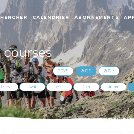
CHERCHER
CALENDRIER
ABONNEMENTS
AP
s courses
2025
2026
2027
Mars
Avril
Mai
Juin
Juillet