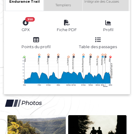
Endurance Trail
Intégrale des Causses
B
Templiers
3151
GPX
Fiche PDF
Profil
Points du profil
Table des passages
Photos