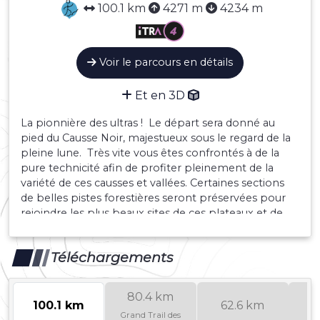
100.1 km
4271 m
4234 m
Voir le parcours en détails
Et en 3D
La pionnière des ultras ! Le départ sera donné au
pied du Causse Noir, majestueux sous le regard de la
pleine lune. Très vite vous êtes confrontés à de la
pure technicité afin de profiter pleinement de la
variété de ces causses et vallées. Certaines sections
de belles pistes forestières seront préservées pour
rejoindre les plus beaux sites de ces plateaux et de
ces gorges profondes.
Téléchargements
80.4 km
100.1 km
62.6 km
4
Grand Trail des