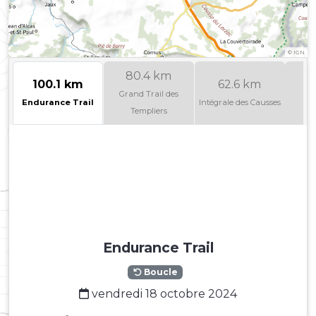
©
IGN
80.4 km
100.1 km
62.6 km
4
Grand Trail des
Endurance Trail
Intégrale des Causses
B
Templiers
Endurance Trail
Boucle
vendredi 18 octobre 2024