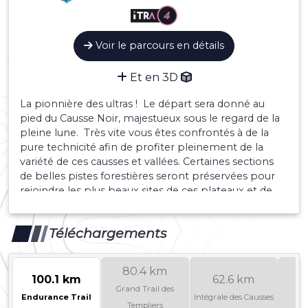
Voir le parcours en détails
Et en 3D
La pionnière des ultras ! Le départ sera donné au
pied du Causse Noir, majestueux sous le regard de la
pleine lune. Très vite vous êtes confrontés à de la
pure technicité afin de profiter pleinement de la
variété de ces causses et vallées. Certaines sections
de belles pistes forestières seront préservées pour
rejoindre les plus beaux sites de ces plateaux et de
ces gorges profondes.
Téléchargements
80.4 km
100.1 km
62.6 km
4
Grand Trail des
Endurance Trail
Intégrale des Causses
B
Templiers