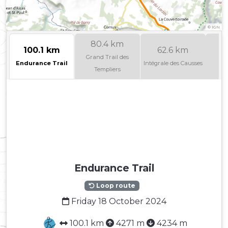
©
IGN
80.4 km
100.1 km
62.6 km
4
Grand Trail des
Endurance Trail
Intégrale des Causses
B
Templiers
Endurance Trail
Loop route
Friday 18 October 2024
100.1 km
4271 m
4234 m