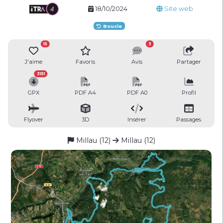
18/10/2024
Site web
Boucle
15
3
J'aime
Favoris
Avis
Partager
3151
GPX
PDF A4
PDF A0
Profil
Flyover
3D
Insérer
Passages
Millau (12)
Millau (12)