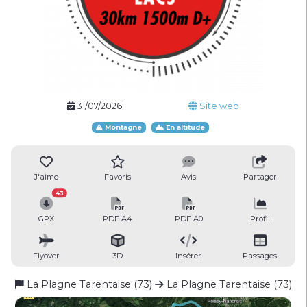
31/07/2026
Site web
Montagne
En altitude
J'aime
Favoris
Avis
Partager
43
GPX
PDF A4
PDF A0
Profil
Flyover
3D
Insérer
Passages
La Plagne Tarentaise (73)
La Plagne Tarentaise (73)