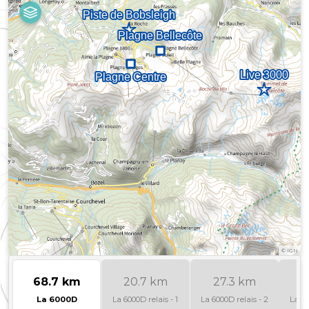
©
IGN
68.7 km
20.7 km
27.3 km
2
La 6000D
La 6000D relais - 1
La 6000D relais - 2
La 60