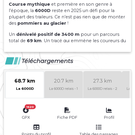
Course mythique
et première en son genre à
l’époque, la
6000D
reste en 2025 un défi pour la
plupart des traileurs. Ce n’est pas rien que de monter
des
pommiers au glacier
!
Un
dénivelé positif de 3400 m
pour un parcours
total de
69 km
. Un tracé qui emmène les coureurs du
village d’Aime en vallée, au sommet
Live 3000
à
3050 m d’altitude, avec un passage dans les stations
d’altitude de la Grande Plagne pour redescendre
Téléchargements
ensuite
à travers la forêt
à Montchavin les Coches
pour finir le long de l’Isère. Un
parcours balisé
de
haute volée, à 95% sur chemins et sentiers savoyards
68.7 km
20.7 km
27.3 km
2
de Tarentaise.
La 6000D
La 6000D relais - 1
La 6000D relais - 2
La 60
1620
GPX
Fiche PDF
Profil
Points du profil
Table des passages