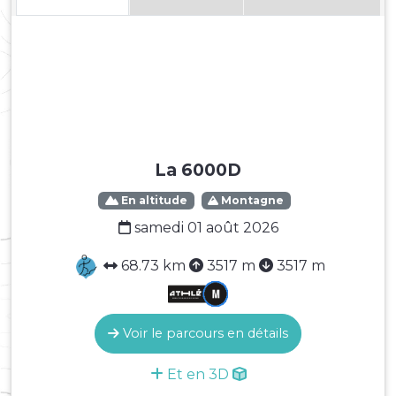
La 6000D
En altitude
Montagne
samedi 01 août 2026
68.73 km
3517 m
3517 m
Voir le parcours en détails
Et en 3D