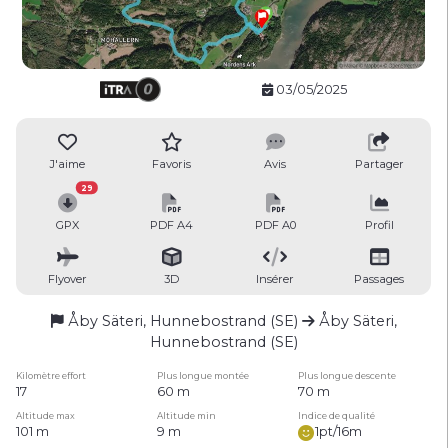
03/05/2025
J'aime
Favoris
Avis
Partager
29
GPX
PDF A4
PDF A0
Profil
Flyover
3D
Insérer
Passages
Åby Säteri, Hunnebostrand (SE)
Åby Säteri,
Hunnebostrand (SE)
Kilomètre effort
Plus longue montée
Plus longue descente
17
60 m
70 m
Altitude max
Altitude min
Indice de qualité
101 m
9 m
1pt/16m