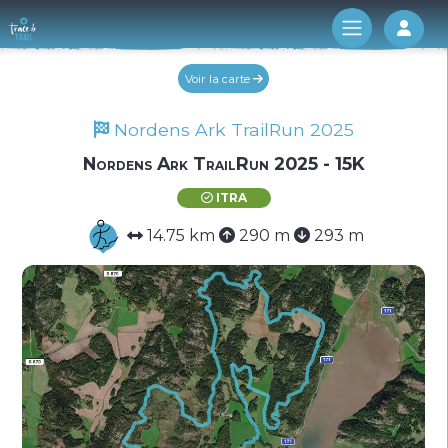
Log 
Voir la carte
Nordens Ark TrailRun 2025
Nordens Ark TrailRun 2025 - 15K
ITRA
14.75 km
290 m
293 m