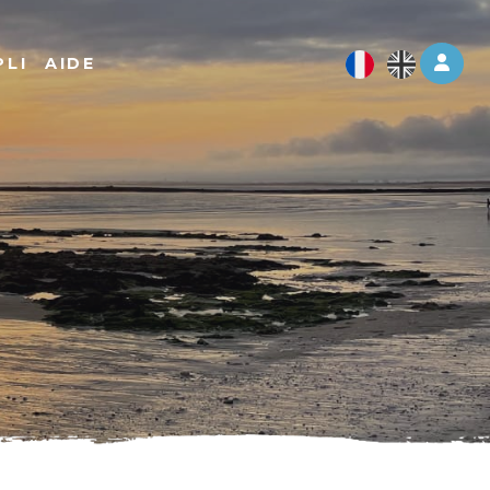
Log 
PLI
AIDE