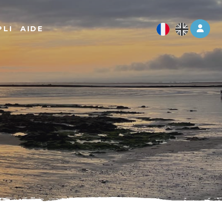
Log 
PLI
AIDE