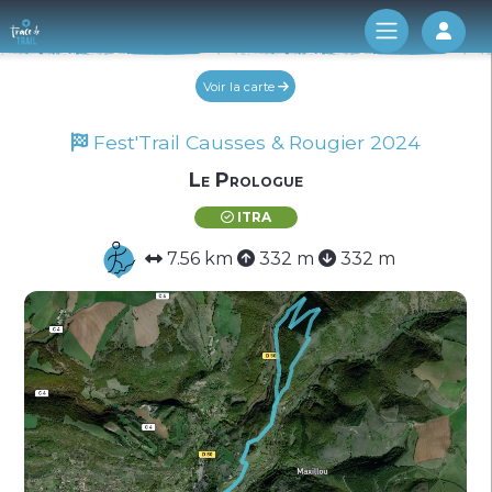
Log 
Voir la carte
Fest'Trail Causses & Rougier 2024
Le Prologue
ITRA
7.56 km
332 m
332 m