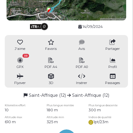
14/09/2024
J'aime
Favoris
Avis
Partager
33
GPX
PDF A4
PDF A0
Profil
Flyover
3D
Insérer
Passages
Saint-Affrique (12)
Saint-Affrique (12)
Kilomètre effort
Plus longue montée
Plus longue descente
10
180 m
300 m
Altitude max
Altitude min
Indice de qualité
610 m
325 m
1pt/23m