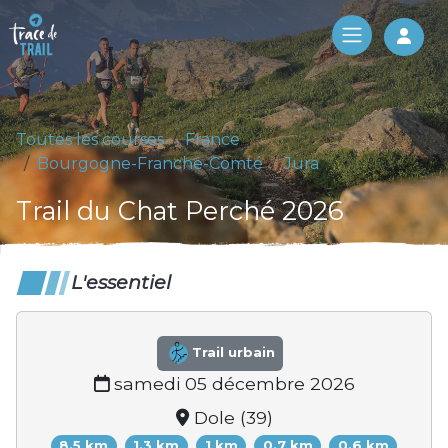
Log 
Toutes les courses
France
Bourgogne-Franche-Comté
Jura
Trail du Chat Perché 2026
L'essentiel
Trail urbain
samedi 05 décembre 2026
Dole (39)
8.5 km
1.3 km
1 km
0.7 km
0.6 km