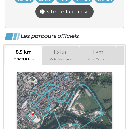
Site de la course
Les parcours officiels
8.5 km
1.3 km
1 km
TDCP 8 km
Kids 12-14 ans
Kids 10-11 ans
Ki