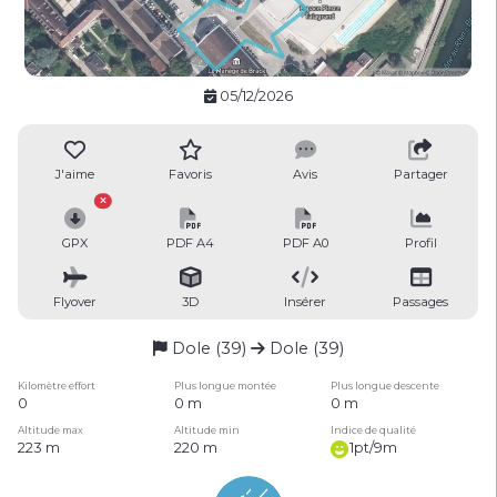
05/12/2026
J'aime
Favoris
Avis
Partager
GPX
PDF A4
PDF A0
Profil
Flyover
3D
Insérer
Passages
Dole (39)
Dole (39)
Kilomètre effort
Plus longue montée
Plus longue descente
0
0 m
0 m
Altitude max
Altitude min
Indice de qualité
223 m
220 m
1pt/9m