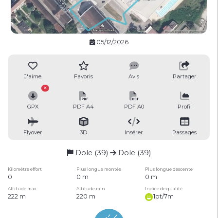
05/12/2026
J'aime
Favoris
Avis
Partager
GPX
PDF A4
PDF A0
Profil
Flyover
3D
Insérer
Passages
Dole (39)
Dole (39)
Kilomètre effort
Plus longue montée
Plus longue descente
0
0 m
0 m
Altitude max
Altitude min
Indice de qualité
222 m
220 m
1pt/7m