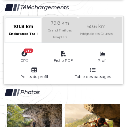
Téléchargements
79.8 km
101.8 km
60.8 km
4
Grand Trail des
Endurance Trail
Intégrale des Causses
B
Templiers
232
GPX
Fiche PDF
Profil
Points du profil
Table des passages
Photos