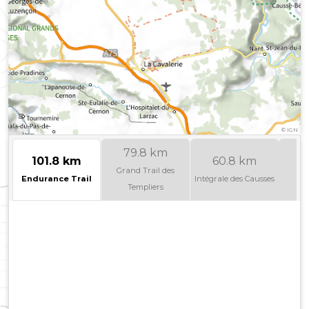
©
IGN
79.8 km
101.8 km
60.8 km
4
Grand Trail des
Endurance Trail
Intégrale des Causses
B
Templiers