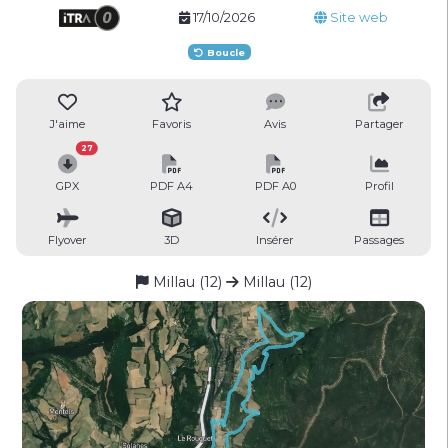
17/10/2026
Site web
Boucle
J'aime
Favoris
Avis
Partager
27
GPX
PDF A4
PDF A0
Profil
Flyover
3D
Insérer
Passages
Millau (12)
Millau (12)