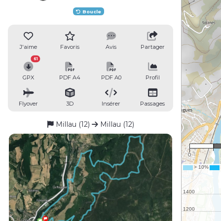
Boucle
J'aime
Favoris
Avis
Partager
61
GPX
PDF A4
PDF A0
Profil
Flyover
3D
Insérer
Passages
Millau (12)
Millau (12)
0