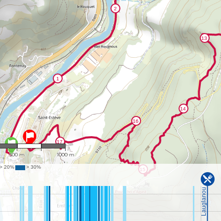
1 : 18,103
500 m
1000 m