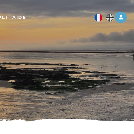
Log 
PLI
AIDE