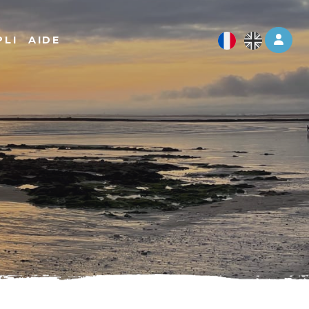
Log 
PLI
AIDE