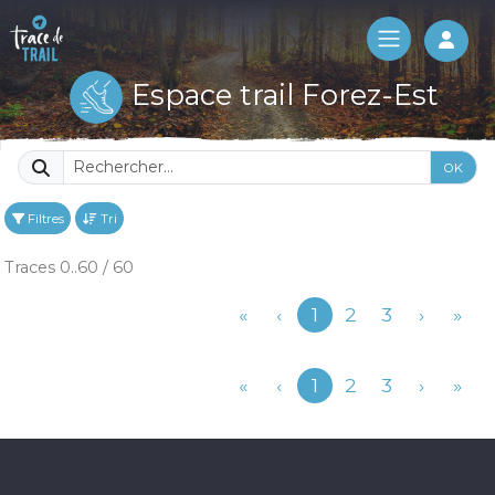
Log 
Espace trail Forez-Est
OK
Filtres
Tri
Traces 0..60 / 60
Précédent
«
‹
1
2
3
›
»
Précédent
«
‹
1
2
3
›
»