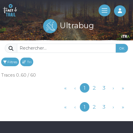
Log 
Ultrabug
OK
Filtres
Tri
Traces 0..60 / 60
Précédent
«
‹
1
2
3
›
»
Précédent
«
‹
1
2
3
›
»