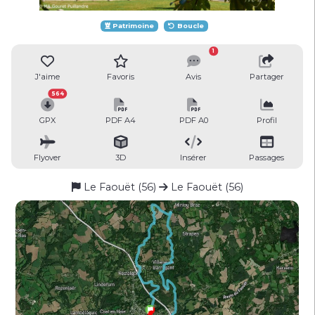
Patrimoine
Boucle
1
J'aime
Favoris
Avis
Partager
564
GPX
PDF A4
PDF A0
Profil
Flyover
3D
Insérer
Passages
Le Faouët (56)
Le Faouët (56)