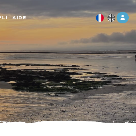
Log 
PLI
AIDE