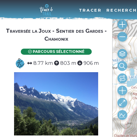
TRACER
RECHERCH
Traversée la Joux - Sentier des Gardes -
Chamonix
PARCOURS SÉLECTIONNÉ
8.77 km
803 m
906 m