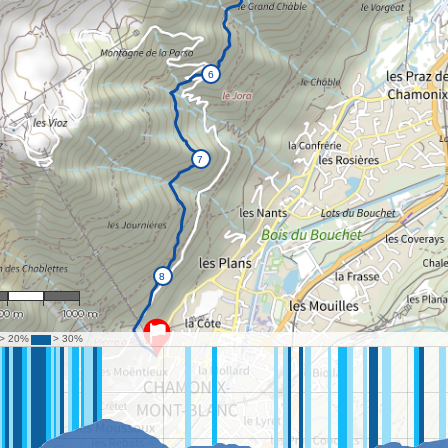
 24,728
00 m
1000 m