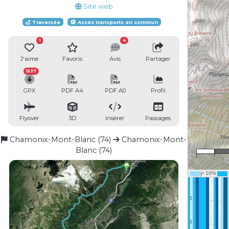
Site web
Traversée
Accès transports en commun
1
4
J'aime
Favoris
Avis
Partager
1537
GPX
PDF A4
PDF A0
Profil
Flyover
3D
Insérer
Passages
Chamonix-Mont-Blanc (74)
Chamonix-Mont-
1 :
Blanc (74)
0
5