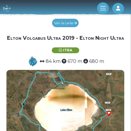
Log 
Voir la carte
Elton Volgabus Ultra 2019 - Elton Night Ultra
ITRA
84 km
670 m
680 m