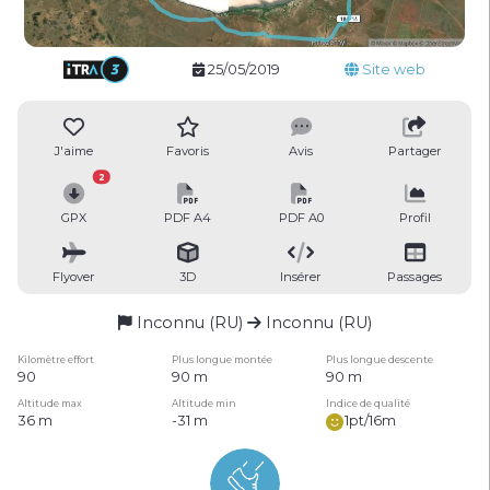
25/05/2019
Site web
J'aime
Favoris
Avis
Partager
2
GPX
PDF A4
PDF A0
Profil
Flyover
3D
Insérer
Passages
Inconnu (RU)
Inconnu (RU)
Kilomètre effort
Plus longue montée
Plus longue descente
90
90 m
90 m
Altitude max
Altitude min
Indice de qualité
36 m
-31 m
1pt/16m