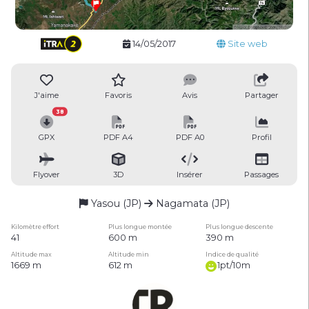
14/05/2017
Site web
J'aime
Favoris
Avis
Partager
38
GPX
PDF A4
PDF A0
Profil
Flyover
3D
Insérer
Passages
Yasou (JP)
Nagamata (JP)
Kilomètre effort
Plus longue montée
Plus longue descente
41
600 m
390 m
Altitude max
Altitude min
Indice de qualité
1669 m
612 m
1pt/10m