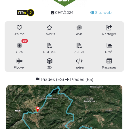
09/11/2024
Site web
J'aime
Favoris
Avis
Partager
20
GPX
PDF A4
PDF A0
Profil
Flyover
3D
Insérer
Passages
Prades (ES)
Prades (ES)