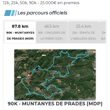
12k, 25k, 50k, 90k - 25.000€ en premios
Les parcours officiels
87.8 km
46.5 km
25.4 km
90K - MUNTANYES
50K - CINGLERES DE
25k - ERMITA DE
12K -
DE PRADES (MDP)
LA FEBRÒ (CDF)
L'ABELLERA (EDA)
BALTA
90K - MUNTANYES DE PRADES (MDP)