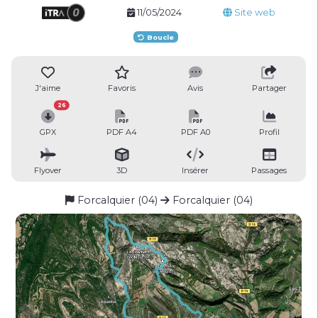
11/05/2024
Site web
Boucle
J'aime
Favoris
Avis
Partager
26
GPX
PDF A4
PDF A0
Profil
Flyover
3D
Insérer
Passages
Forcalquier (04)
Forcalquier (04)