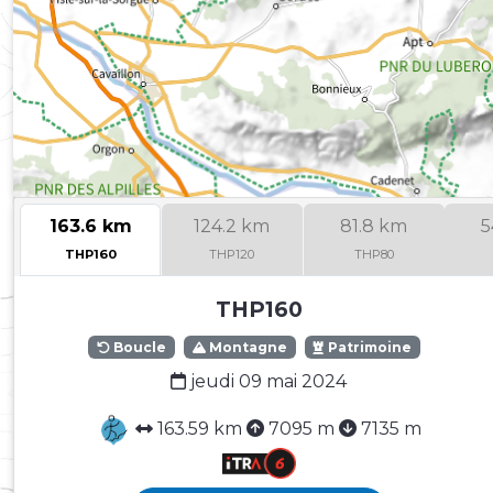
163.6 km
124.2 km
81.8 km
5
THP160
THP120
THP80
THP160
Boucle
Montagne
Patrimoine
jeudi 09 mai 2024
163.59 km
7095 m
7135 m