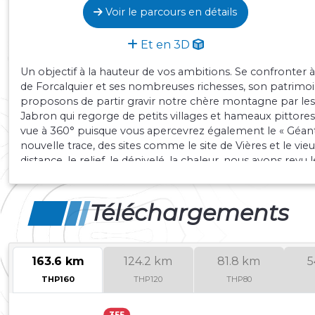
Voir le parcours en détails
Et en 3D
Un objectif à la hauteur de vos ambitions. Se confronter à
de Forcalquier et ses nombreuses richesses, son patrimoine
proposons de partir gravir notre chère montagne par les
Jabron qui regorge de petits villages et hameaux pittor
vue à 360° puisque vous apercevrez également le « Géant
nouvelle trace, des sites comme le site de Vières et le vi
distance, le relief, le dénivelé, la chaleur, nous avons rev
le dépassement de soi tout en rencontrant sur l’ensemble 
sportif et chaleureux.
Téléchargements
163.6 km
124.2 km
81.8 km
5
THP160
THP120
THP80
355