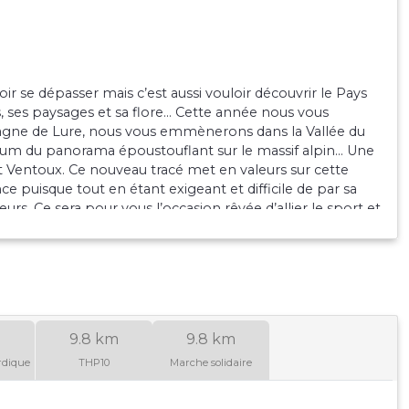
ir se dépasser mais c’est aussi vouloir découvrir le Pays
s, ses paysages et sa flore… Cette année nous vous
ntagne de Lure, nous vous emmènerons dans la Vallée du
imum du panorama époustouflant sur le massif alpin… Une
 Ventoux. Ce nouveau tracé met en valeurs sur cette
ce puisque tout en étant exigeant et difficile de par sa
urs. Ce sera pour vous l’occasion rêvée d’allier le sport et
eront un plaisir de vous accueillir pour ce week-end
9.8 km
9.8 km
rdique
THP10
Marche solidaire