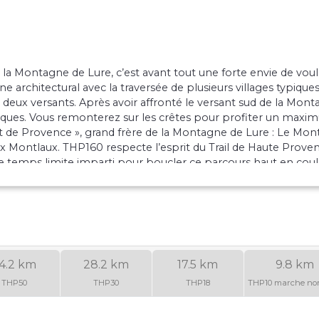
 la Montagne de Lure, c’est avant tout une forte envie de voulo
 architectural avec la traversée de plusieurs villages typique
 deux versants. Après avoir affronté le versant sud de la Mo
esques. Vous remonterez sur les crêtes pour profiter un max
 de Provence », grand frère de la Montagne de Lure : Le Mont
eux Montlaux. THP160 respecte l’esprit du Trail de Haute Proven
u le temps limite imparti pour boucler ce parcours haut en coule
du parcours les bénévoles et les spectateurs du THP qui se f
4.2 km
28.2 km
17.5 km
9.8 km
THP50
THP30
THP18
THP10 marche no