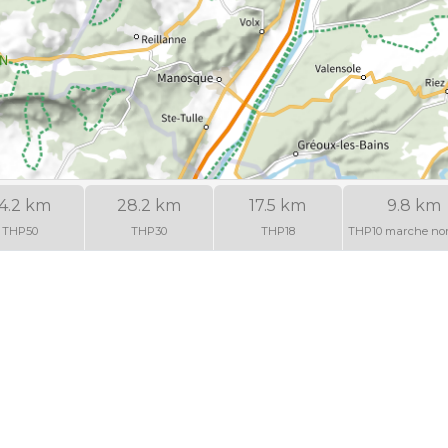
4.2 km
28.2 km
17.5 km
9.8 km
THP50
THP30
THP18
THP10 marche no