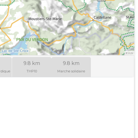
©
IGN
9.8 km
9.8 km
rdique
THP10
Marche solidaire