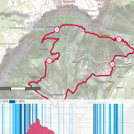
1 : 35,964
1 km
2 km