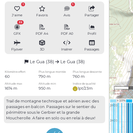
1
1
J'aime
Favoris
Avis
Partager
39
GPX
PDF A4
PDF A0
Profil
Flyover
3D
Insérer
Passages
Le Gua (38)
Le Gua (38)
Kilomètre effort
Plus longue montée
Plus longue descente
60
790 m
760 m
Altitude max
Altitude min
Indice de qualité
1674 m
950 m
1pt/23m
0
Trail de montagne technique et aérien avec des
passages en balcon. Passages sur le sentier du
périmètre sous le Gerbier et la grande
Moucherolle. A faire en solo ou en relai à deux!