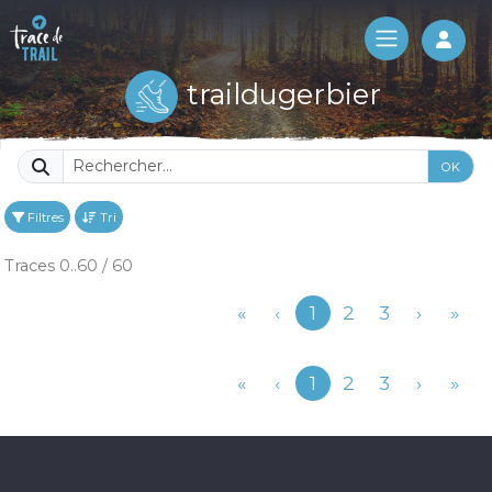
Log 
traildugerbier
OK
Filtres
Tri
Traces 0..60 / 60
Précédent
«
‹
1
2
3
›
»
Précédent
«
‹
1
2
3
›
»