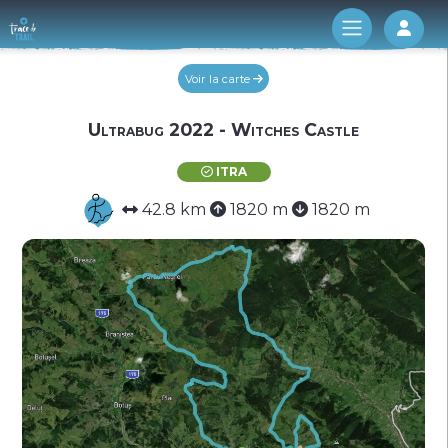
Log 
Voir la carte
Ultrabug 2022 - Witches Castle
ITRA
42.8 km
1820 m
1820 m