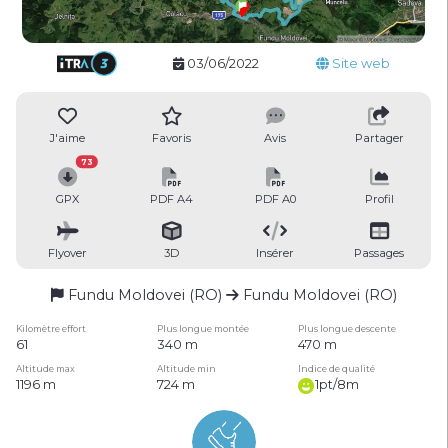
03/06/2022
Site web
J'aime
Favoris
Avis
Partager
73
GPX
PDF A4
PDF A0
Profil
Flyover
3D
Insérer
Passages
Fundu Moldovei (RO)
Fundu Moldovei (RO)
Kilomètre effort
Plus longue montée
Plus longue descente
61
340 m
470 m
Altitude max
Altitude min
Indice de qualité
1196 m
724 m
1pt/8m