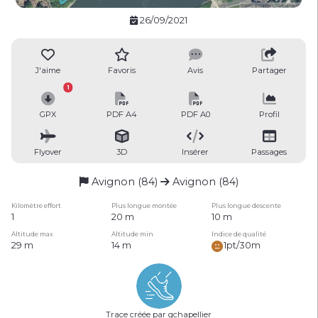
26/09/2021
J'aime
Favoris
Avis
Partager
1
GPX
PDF A4
PDF A0
Profil
Flyover
3D
Insérer
Passages
Avignon (84)
Avignon (84)
Kilomètre effort
Plus longue montée
Plus longue descente
1
20 m
10 m
Altitude max
Altitude min
Indice de qualité
29 m
14 m
1pt/30m
Trace créée par gchapellier