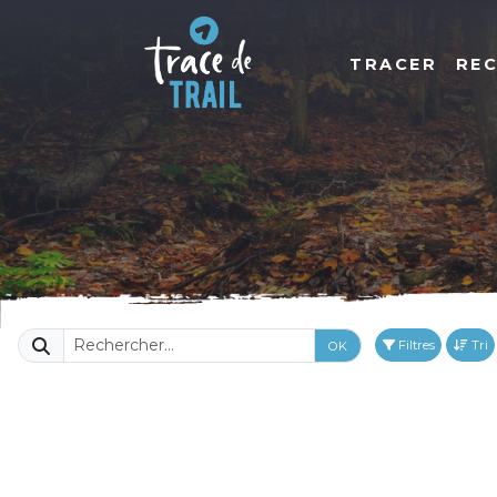
TRACER
RE
Filtres
Tri
OK