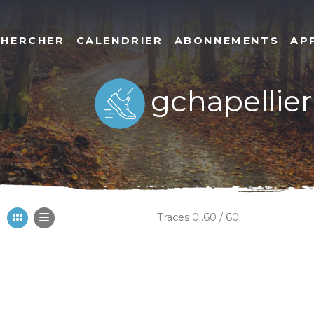
CHERCHER
CALENDRIER
ABONNEMENTS
AP
gchapellier
Traces 0..60 / 60