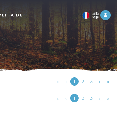
Log 
PLI
AIDE
Précédent
«
‹
1
2
3
›
»
Précédent
«
‹
1
2
3
›
»