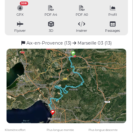
508
GPX
PDF A4
PDF A0
Profil
Flyover
3D
Insérer
Passages
Aix-en-Provence (13)
Marseille 03 (13)
Kilomètre effort
Plus longue montée
Plus longue descente