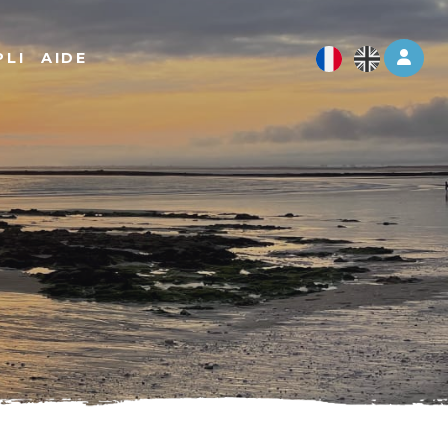
Log 
PLI
AIDE