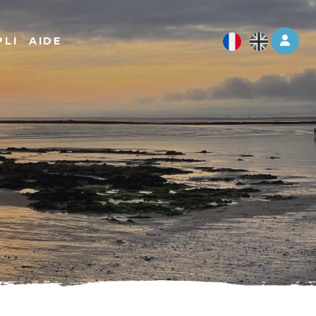
Log 
PLI
AIDE