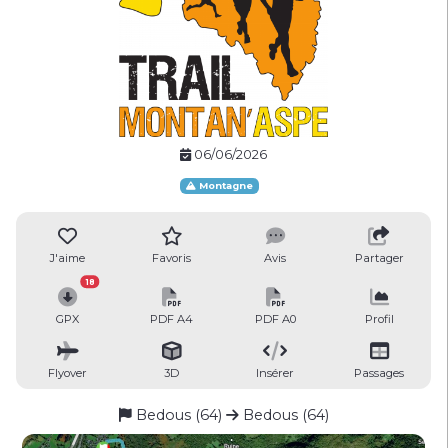
06/06/2026
Montagne
J'aime
Favoris
Avis
Partager
18
GPX
PDF A4
PDF A0
Profil
Flyover
3D
Insérer
Passages
Bedous (64)
Bedous (64)