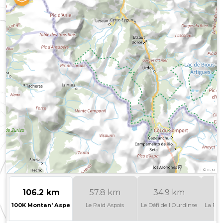
©
IGN
106.2 km
57.8 km
34.9 km
100K Montan' Aspe
Le Raid Aspois
Le Défi de l'Ourdinse
La Ron