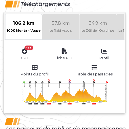
Téléchargements
106.2 km
57.8 km
34.9 km
100K Montan' Aspe
Le Raid Aspois
Le Défi de l'Ourdinse
La Ron
123
GPX
Fiche PDF
Profil
Points du profil
Table des passages
Les parcours de repli et de reconnaissance