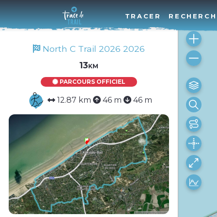
TRACER
RECHERCH
North C Trail 2026 2026
13km
PARCOURS OFFICIEL
12.87 km
46 m
46 m