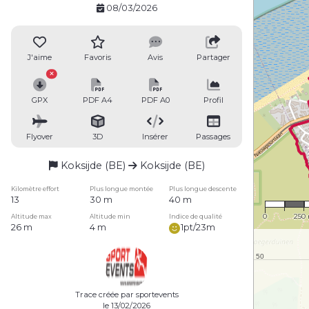
08/03/2026
J'aime
Favoris
Avis
Partager
GPX
PDF A4
PDF A0
Profil
Flyover
3D
Insérer
Passages
Koksijde (BE)
Koksijde (BE)
Kilomètre effort
Plus longue montée
Plus longue descente
1 : 15
13
30 m
40 m
0
250
Altitude max
Altitude min
Indice de qualité
26 m
4 m
1pt/23m
Trace créée par sportevents
le 13/02/2026