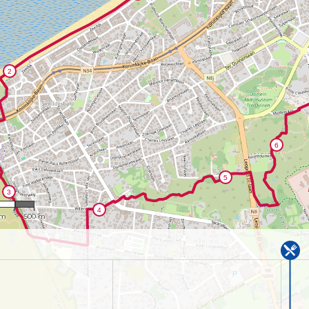
,637
 m
500 m