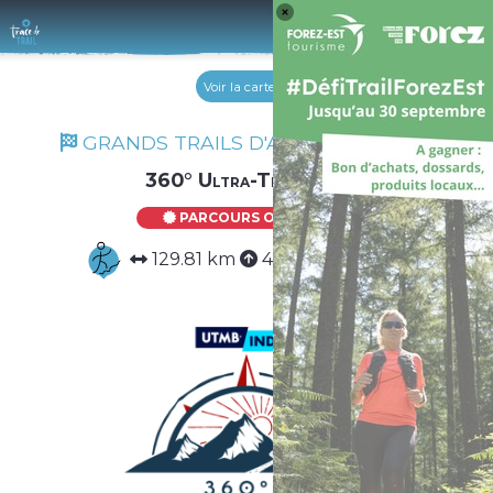
Log 
Voir la carte
GRANDS TRAILS D'AUVERGNE 2026
360° Ultra-Trail Duo
PARCOURS OFFICIEL
129.81 km
4991 m
4991 m