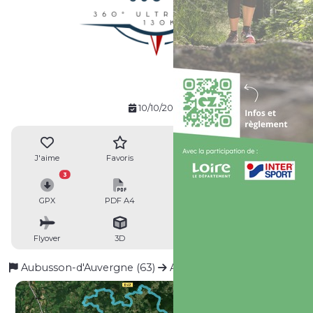
10/10/2026
J'aime
Favoris
Avis
Partager
3
GPX
PDF A4
PDF A0
Profil
Flyover
3D
Insérer
Passages
Aubusson-d'Auvergne (63)
Aubusson-d'Auvergne (63)