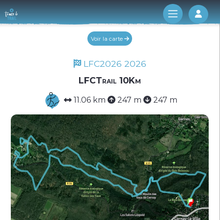
Log 
Voir la carte
LFC2026 2026
LFCTrail 10Km
11.06 km
247 m
247 m