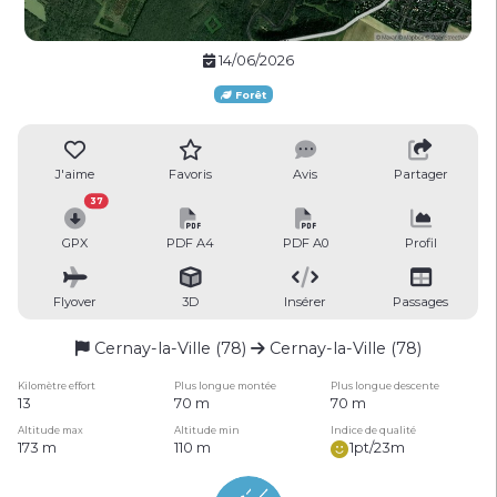
14/06/2026
Forêt
J'aime
Favoris
Avis
Partager
37
GPX
PDF A4
PDF A0
Profil
Flyover
3D
Insérer
Passages
Cernay-la-Ville (78)
Cernay-la-Ville (78)
Kilomètre effort
Plus longue montée
Plus longue descente
13
70 m
70 m
Altitude max
Altitude min
Indice de qualité
173 m
110 m
1pt/23m